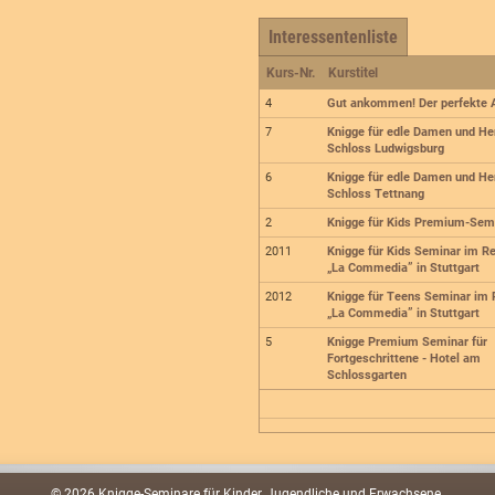
Interessentenliste
Kurs-Nr.
Kurstitel
4
Gut ankommen! Der perfekte A
7
Knigge für edle Damen und He
Schloss Ludwigsburg
6
Knigge für edle Damen und He
Schloss Tettnang
2
Knigge für Kids Premium-Sem
2011
Knigge für Kids Seminar im R
„La Commedia” in Stuttgart
2012
Knigge für Teens Seminar im 
„La Commedia” in Stuttgart
5
Knigge Premium Seminar für
Fortgeschrittene - Hotel am
Schlossgarten
© 2026 Knigge-Seminare für Kinder, Jugendliche und Erwachsene.